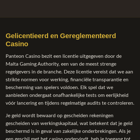
Gelicentieerd en Gereglementeerd
Casino
Panteon Casino bezit een licentie uitgegeven door de
Malta Gaming Authority, een van de meest strenge
regelgevers in de branche. Deze licentie vereist dat we aan
strikte normen voor werking, financiële transparantie en
bescherming van spelers voldoen. Elk spel dat we
aanbieden ondergaat onafhankelijke tests om eerlijkheid
vóór lancering en tijdens regelmatige audits te controleren.
Je geld wordt bewaard op gescheiden rekeningen
gescheiden van werkingskapitaal, wat betekent dat je geld
beschermd is in geval van zakelijke onderbrekingen. Als je
een geschil met het casino ondervindt, heb je toegang tot