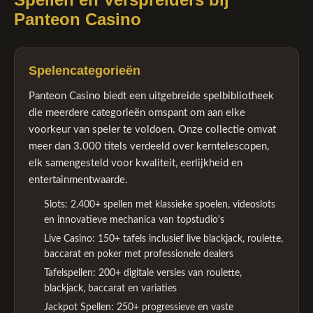
Panteon Casino
Spelencategorieën
Panteon Casino biedt een uitgebreide spelbibliotheek
die meerdere categorieën omspant om aan elke
voorkeur van speler te voldoen. Onze collectie omvat
meer dan 3.000 titels verdeeld over kerntelescopen,
elk samengesteld voor kwaliteit, eerlijkheid en
entertainmentwaarde.
Slots: 2.400+ spellen met klassieke spoelen, videoslots
en innovatieve mechanica van topstudio's
Live Casino: 150+ tafels inclusief live blackjack, roulette,
baccarat en poker met professionele dealers
Tafelspellen: 200+ digitale versies van roulette,
blackjack, baccarat en variaties
Jackpot Spellen: 250+ progressieve en vaste