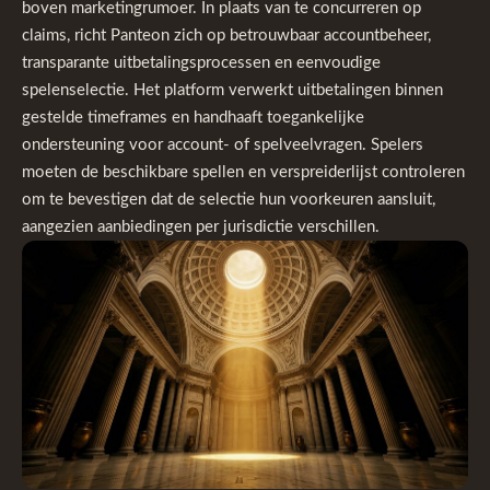
boven marketingrumoer. In plaats van te concurreren op
claims, richt Panteon zich op betrouwbaar accountbeheer,
transparante uitbetalingsprocessen en eenvoudige
spelenselectie. Het platform verwerkt uitbetalingen binnen
gestelde timeframes en handhaaft toegankelijke
ondersteuning voor account- of spelveelvragen. Spelers
moeten de beschikbare spellen en verspreiderlijst controleren
om te bevestigen dat de selectie hun voorkeuren aansluit,
aangezien aanbiedingen per jurisdictie verschillen.