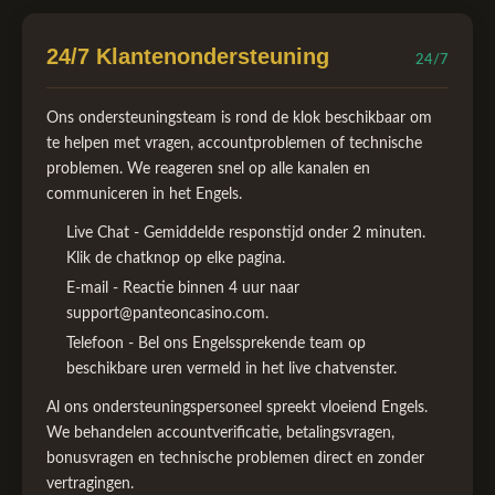
24/7 Klantenondersteuning
24/7
Ons ondersteuningsteam is rond de klok beschikbaar om
te helpen met vragen, accountproblemen of technische
problemen. We reageren snel op alle kanalen en
communiceren in het Engels.
Live Chat - Gemiddelde responstijd onder 2 minuten.
Klik de chatknop op elke pagina.
E-mail - Reactie binnen 4 uur naar
support@panteoncasino.com
.
Telefoon - Bel ons Engelssprekende team op
beschikbare uren vermeld in het live chatvenster.
Al ons ondersteuningspersoneel spreekt vloeiend Engels.
We behandelen accountverificatie, betalingsvragen,
bonusvragen en technische problemen direct en zonder
vertragingen.