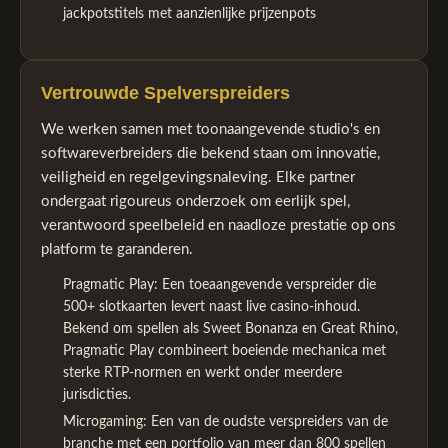
jackpotstitels met aanzienlijke prijzenpots
Vertrouwde Spelverspreiders
We werken samen met toonaangevende studio's en
softwareverbreiders die bekend staan om innovatie,
veiligheid en regelgevingsnaleving. Elke partner
ondergaat rigoureus onderzoek om eerlijk spel,
verantwoord speelbeleid en naadloze prestatie op ons
platform te garanderen.
Pragmatic Play: Een toeaangevende verspreider die
500+ slotkaarten levert naast live casino-inhoud.
Bekend om spellen als Sweet Bonanza en Great Rhino,
Pragmatic Play combineert boeiende mechanica met
sterke RTP-normen en werkt onder meerdere
jurisdicties.
Microgaming: Een van de oudste verspreiders van de
branche met een portfolio van meer dan 800 spellen