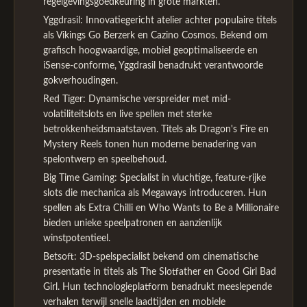
regelgevingsgoedkeuring in grote markten.
Yggdrasil: Innovatiegericht atelier achter populaire titels
als Vikings Go Berzerk en Cazino Cosmos. Bekend om
grafisch hoogwaardige, mobiel geoptimaliseerde en
iSense-conforme, Yggdrasil benadrukt verantwoorde
gokverhoudingen.
Red Tiger: Dynamische verspreider met mid-
volatiliteitslots en live spellen met sterke
betrokkenheidsmaatstaven. Titels als Dragon's Fire en
Mystery Reels tonen hun moderne benadering van
spelontwerp en speelbehoud.
Big Time Gaming: Specialist in vluchtige, feature-rijke
slots die mechanica als Megaways introduceren. Hun
spellen als Extra Chilli en Who Wants to Be a Millionaire
bieden unieke speelpatronen en aanzienlijk
winstpotentieel.
Betsoft: 3D-spelspecialist bekend om cinematische
presentatie in titels als The Slotfather en Good Girl Bad
Girl. Hun technologieplatform benadrukt meeslepende
verhalen terwijl snelle laadtijden en mobiele