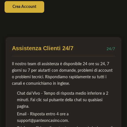
Crea Account
Assistenza Clienti 24/7
24/7
Il nostro team di assistenza è disponibile 24 ore su 24, 7
giorni su 7 per aiutarti con domande, problemi di account
o problemi tecnici. Rispondiamo rapidamente su tutti i
canali e comunichiamo in inglese.
Chat dal Vivo - Tempo di risposta medio inferiore a 2
minuti. Fai clic sul pulsante della chat su qualsiasi
pagina.
Email - Risposta entro 4 ore a
support@panteoncasino.com
.