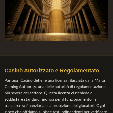
Casinò Autorizzato e Regolamentato
Panteon Casino detiene una licenza rilasciata dalla Malta
Gaming Authority, una delle autorità di regolamentazione
più severe del settore. Questa licenza ci richiede di
soddisfare standard rigorosi per il funzionamento, la
trasparenza finanziaria e la protezione dei giocatori. Ogni
gioco che offriamo subisce test indipendenti per verificare