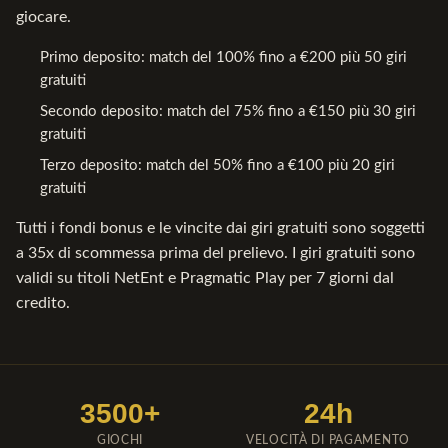
giocare.
Primo deposito: match del 100% fino a €200 più 50 giri
gratuiti
Secondo deposito: match del 75% fino a €150 più 30 giri
gratuiti
Terzo deposito: match del 50% fino a €100 più 20 giri
gratuiti
Tutti i fondi bonus e le vincite dai giri gratuiti sono soggetti
a 35x di scommessa prima del prelievo. I giri gratuiti sono
validi su titoli NetEnt e Pragmatic Play per 7 giorni dal
credito.
3500+
24h
GIOCHI
VELOCITÀ DI PAGAMENTO