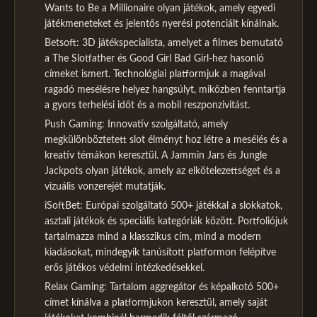
Wants to Be a Millionaire olyan játékok, amely egyedi
játékmeneteket és jelentős nyerési potenciált kínálnak.
Betsoft: 3D játékspecialista, amelyet a filmes bemutató
a The Slotfather és Good Girl Bad Girl-hez hasonló
címeket ismert. Technológiai platformjuk a magával
ragadó mesélésre helyez hangsúlyt, miközben fenntartja
a gyors terhelési időt és a mobil reszponzivitást.
Push Gaming: Innovatív szolgáltató, amely
megkülönböztetett slot élményt hoz létre a mesélés és a
kreatív témákon keresztül. A Jammin Jars és Jungle
Jackpots olyan játékok, amely az elkötelezettséget és a
vizuális vonzerejét mutatják.
iSoftBet: Európai szolgáltató 500+ játékkal a slokkatok,
asztali játékok és speciális kategóriák között. Portfoliójuk
tartalmazza mind a klasszikus cím, mind a modern
kiadásokat, mindegyik tanúsított platformon felépítve
erős játékos védelmi intézkedésekkel.
Relax Gaming: Tartalom aggregátor és képalkotó 500+
címet kínálva a platformjukon keresztül, amely saját