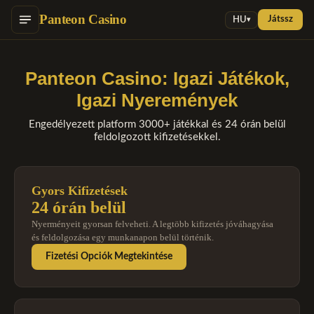
Panteon Casino
Játssz
HU
▾
Panteon Casino: Igazi Játékok,
Igazi Nyeremények
Engedélyezett platform 3000+ játékkal és 24 órán belül
feldolgozott kifizetésekkel.
Gyors Kifizetések
24 órán belül
Nyerményeit gyorsan felveheti. A legtöbb kifizetés jóváhagyása
és feldolgozása egy munkanapon belül történik.
Fizetési Opciók Megtekintése