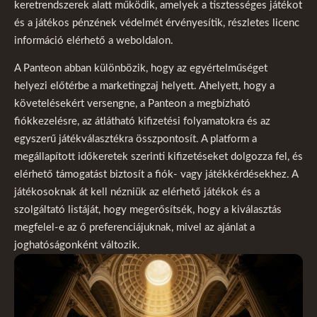
keretrendszerek alatt működik, amelyek a tisztességes játékot
és a játékos pénzének védelmét érvényesítik, részletes licenc
információ elérhető a weboldalon.
A Panteon abban különbözik, hogy az egyértelműséget
helyezi előtérbe a marketingzaj helyett. Ahelyett, hogy a
követelésekért versengne, a Panteon a megbízható
fiókkezelésre, az átlátható kifizetési folyamatokra és az
egyszerű játékválasztékra összpontosít. A platform a
megállapított időkeretek szerinti kifizetéseket dolgozza fel, és
elérhető támogatást biztosít a fiók- vagy játékkérdésekhez. A
játékosoknak át kell nézniük az elérhető játékok és a
szolgáltató listáját, hogy megerősítsék, hogy a kiválasztás
megfelel-e az ő preferenciájuknak, mivel az ajánlat a
joghatóságonként változik.