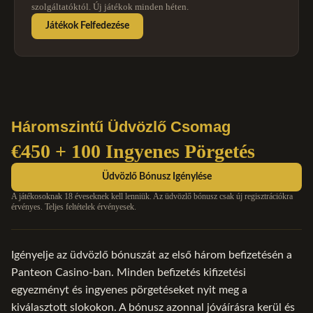
szolgáltatóktól. Új játékok minden héten.
Játékok Felfedezése
Háromszintű Üdvözlő Csomag
€450 + 100 Ingyenes Pörgetés
Üdvözlő Bónusz Igénylése
A játékosoknak 18 éveseknek kell lenniük. Az üdvözlő bónusz csak új regisztrációkra
érvényes. Teljes feltételek érvényesek.
Igényelje az üdvözlő bónuszát az első három befizetésén a
Panteon Casino-ban. Minden befizetés kifizetési
egyezményt és ingyenes pörgetéseket nyit meg a
kiválasztott slokokon. A bónusz azonnal jóváírásra kerül és