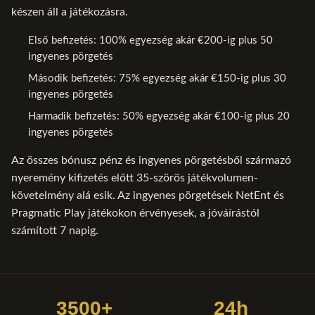
készen áll a játékozásra.
Első befizetés: 100% egyezség akár €200-ig plus 50
ingyenes pörgetés
Második befizetés: 75% egyezség akár €150-ig plus 30
ingyenes pörgetés
Harmadik befizetés: 50% egyezség akár €100-ig plus 20
ingyenes pörgetés
Az összes bónusz pénz és ingyenes pörgetésből származó
nyeremény kifizetés előtt 35-szörös játékvolumen-
követelmény alá esik. Az ingyenes pörgetések NetEnt és
Pragmatic Play játékokon érvényesek, a jóváírástól
számított 7 napig.
3500+
24h